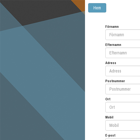
Hem
Förnamn
Efternamn
Adress
Postnummer
Ort
Mobil
E-post